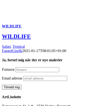
WILDLIFE
WILDLIFE
Safari
,
Tropical
FangelGiselle
2021-01-17T08:01:05+01:00
Ja, fortæl mig når der er nye malerier
Fornavn
Email adresse
ArtLiselotte