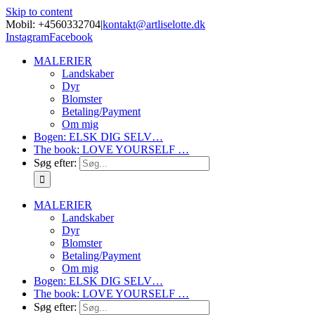
Skip to content
Mobil: +4560332704
|
kontakt@artliselotte.dk
Instagram
Facebook
MALERIER
Landskaber
Dyr
Blomster
Betaling/Payment
Om mig
Bogen: ELSK DIG SELV…
The book: LOVE YOURSELF …
Søg efter:
MALERIER
Landskaber
Dyr
Blomster
Betaling/Payment
Om mig
Bogen: ELSK DIG SELV…
The book: LOVE YOURSELF …
Søg efter: