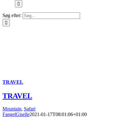
Søg efter:
TRAVEL
TRAVEL
Mountain
,
Safari
FangelGiselle
2021-01-17T08:01:06+01:00