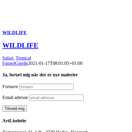
WILDLIFE
WILDLIFE
Safari
,
Tropical
FangelGiselle
2021-01-17T08:01:05+01:00
Ja, fortæl mig når der er nye malerier
Fornavn
Email adresse
ArtLiselotte