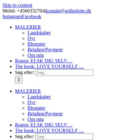
Skip to content
Mobil: +4560332704
|
kontakt@artliselotte.dk
Instagram
Facebook
MALERIER
Landskaber
Dyr
Blomster
Betaling/Payment
Om mig
Bogen: ELSK DIG SELV…
The book: LOVE YOURSELF …
Søg efter:
MALERIER
Landskaber
Dyr
Blomster
Betaling/Payment
Om mig
Bogen: ELSK DIG SELV…
The book: LOVE YOURSELF …
Søg efter: