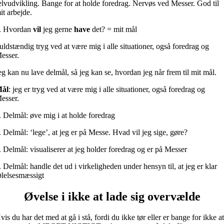
elvudvikling. Bange for at holde foredrag. Nervøs ved Messer. God til
it arbejde.
. Hvordan
vil
jeg gerne
have
det? = mit mål
uldstændig tryg ved at være mig i alle situationer, også foredrag og
esser.
eg kan nu lave delmål, så jeg kan se, hvordan jeg når frem til mit mål.
ål
: jeg er tryg ved at være mig i alle situationer, også foredrag og
esser.
. Delmål: øve mig i at holde foredrag
. Delmål: ‘lege’, at jeg er på Messe. Hvad vil jeg sige, gøre?
. Delmål: visualiserer at jeg holder foredrag og er på Messer
. Delmål: handle det ud i virkeligheden under hensyn til, at jeg er klar
ølelsesmæssigt
Øvelse i ikke at lade sig overvælde
vis du har det med at gå i stå, fordi du ikke tør eller er bange for ikke a