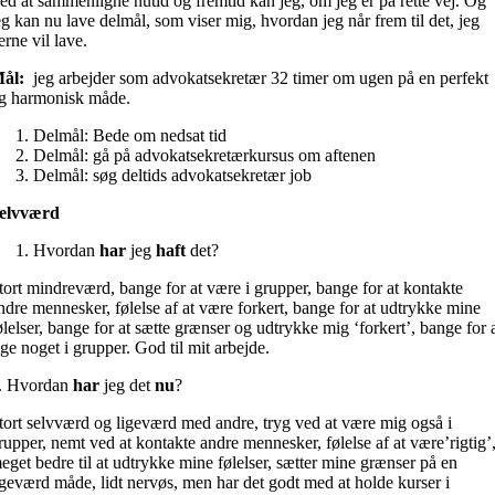
ed at sammenligne nutid og fremtid kan jeg, om jeg er på rette vej. Og
eg kan nu lave delmål, som viser mig, hvordan jeg når frem til det, jeg
erne vil lave.
ål:
jeg arbejder som advokatsekretær 32 timer om ugen på en perfekt
g harmonisk måde.
Delmål: Bede om nedsat tid
Delmål: gå på advokatsekretærkursus om aftenen
Delmål: søg deltids advokatsekretær job
elvværd
Hvordan
har
jeg
haft
det?
tort mindreværd, bange for at være i grupper, bange for at kontakte
ndre mennesker, følelse af at være forkert, bange for at udtrykke mine
ølelser, bange for at sætte grænser og udtrykke mig ‘forkert’, bange for 
ige noget i grupper. God til mit arbejde.
. Hvordan
har
jeg det
nu
?
tort selvværd og ligeværd med andre, tryg ved at være mig også i
rupper, nemt ved at kontakte andre mennesker, følelse af at være’rigtig’
eget bedre til at udtrykke mine følelser, sætter mine grænser på en
igeværd måde, lidt nervøs, men har det godt med at holde kurser i