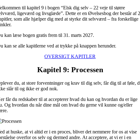
Skip
elkommen til kapitel 9 i bogen “Elsk dig selv – 22 veje til større
to
elvværd, ligeværd og livsglæde”. Dette er en Øvelsesbog der består af 
content
apitler, som alle hjælper dig med at styrke dit selvværd – fra forskellige
inkler.
u kan læse bogen gratis frem til 31. marts 2027.
u kan se alle kapitlerne ved at trykke på knappen herunder.
OVERSIGT KAPITLER
Kapitel 9: Processen
plever du, at store forventninger og krav til dig selv, får dig til at føle, 
kke slår til og ikke er god nok.
er får du redskaber til at accepterer hvad du kan og hvordan du er lige
u. Og hvordan du når dine mål om hvad du gerne vil kunne og/eller
ære.
ed at huske, at vi altid er i en proces, bliver det nemmere for os at vise
orståelse overfor os selv og dermed andre. At acceptere, at vi er i en