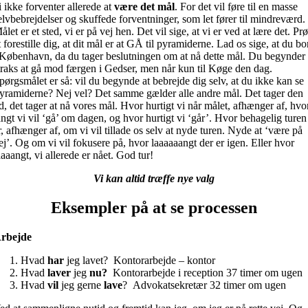
i ikke forventer allerede at
være det mål
. For det vil føre til en masse
elvbebrejdelser og skuffede forventninger, som let fører til mindreværd.
ålet er et sted, vi er på vej hen. Det vil sige, at vi er ved at lære det. Pr
t forestille dig, at dit mål er at GÅ til pyramiderne. Lad os sige, at du bo
 København, da du tager beslutningen om at nå dette mål. Du begynder
traks at gå mod færgen i Gedser, men når kun til Køge den dag.
pørgsmålet er så: vil du begynde at bebrejde dig selv, at du ikke kan se
yramiderne? Nej vel? Det samme gælder alle andre mål. Det tager den
id, det tager at nå vores mål. Hvor hurtigt vi når målet, afhænger af, hvo
angt vi vil ‘gå’ om dagen, og hvor hurtigt vi ‘går’. Hvor behagelig turen
r, afhænger af, om vi vil tillade os selv at nyde turen. Nyde at ‘være på
ej’. Og om vi vil fokusere på, hvor laaaaaangt der er igen. Eller hvor
aaaangt, vi allerede er nået. God tur!
Vi kan altid træffe nye valg
Eksempler på at se processen
rbejde
Hvad
har
jeg lavet? Kontorarbejde – kontor
Hvad
laver
jeg
nu?
Kontorarbejde i reception 37 timer om ugen
Hvad
vil
jeg gerne
lave
? Advokatsekretær 32 timer om ugen