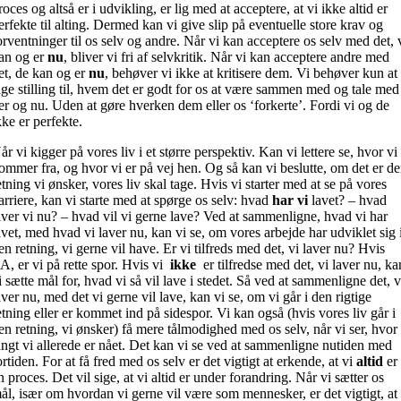
roces og altså er i udvikling, er lig med at acceptere, at vi ikke altid er
erfekte til alting. Dermed kan vi give slip på eventuelle store krav og
orventninger til os selv og andre. Når vi kan acceptere os selv med det, 
an og er
nu
, bliver vi fri af selvkritik. Når vi kan acceptere andre med
et, de kan og er
nu
, behøver vi ikke at kritisere dem. Vi behøver kun at
age stilling til, hvem det er godt for os at være sammen med og tale med
er og nu. Uden at gøre hverken dem eller os ‘forkerte’. Fordi vi og de
kke er perfekte.
år vi kigger på vores liv i et større perspektiv. Kan vi lettere se, hvor vi
ommer fra, og hvor vi er på vej hen. Og så kan vi beslutte, om det er d
etning vi ønsker, vores liv skal tage. Hvis vi starter med at se på vores
arriere, kan vi starte med at spørge os selv: hvad
har
vi
lavet? – hvad
aver vi nu? – hvad vil vi gerne lave? Ved at sammenligne, hvad vi har
avet, med hvad vi laver nu, kan vi se, om vores arbejde har udviklet sig 
en retning, vi gerne vil have. Er vi tilfreds med det, vi laver nu? Hvis
A, er vi på rette spor. Hvis vi
ikke
er tilfredse med det, vi laver nu, ka
i sætte mål for, hvad vi så vil lave i stedet. Så ved at sammenligne det, v
aver nu, med det vi gerne vil lave, kan vi se, om vi går i den rigtige
etning eller er kommet ind på sidespor. Vi kan også (hvis vores liv går i
en retning, vi ønsker) få mere tålmodighed med os selv, når vi ser, hvor
angt vi allerede er nået. Det kan vi se ved at sammenligne nutiden med
ortiden. For at få fred med os selv er det vigtigt at erkende, at vi
altid
er 
n proces. Det vil sige, at vi altid er under forandring. Når vi sætter os
ål, især om hvordan vi gerne vil være som mennesker, er det vigtigt, at