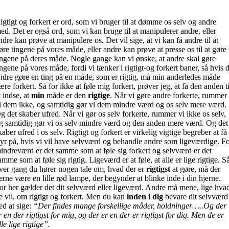
igtigt og forkert er ord, som vi bruger til at dømme os selv og andre
ed. Det er også ord, som vi kan bruge til at manipulerer andre, eller
ndre kan prøve at manipulere os. Det vil sige, at vi kan få andre til at
øre tingene på vores måde, eller andre kan prøve at presse os til at gøre
ingene på deres måde. Nogle gange kan vi ønske, at andre skal gøre
ingene på vores måde, fordi vi tænker i rigtigt-og forkert baner, så hvis 
ndre gøre en ting på en måde, som er rigtig, må min anderledes måde
ære forkert. Så for ikke at føle mig forkert, prøver jeg, at få den anden ti
t indse, at
min
måde er den
rigtige
. Når vi gøre andre forkerte, rummer
i dem ikke, og samtidig gør vi dem mindre værd og os selv mere værd.
g det skaber ufred. Når vi gør os selv forkerte, rummer vi ikke os selv,
g samtidig gør vi os selv mindre værd og den anden mere værd. Og det
kaber ufred i os selv. Rigtigt og forkert er virkelig vigtige begreber at få
tyr på, hvis vi vil have selvværd og behandle andre som ligeværdige. F
indreværd er det samme som at føle sig forkert og selvværd er det
amme som at føle sig rigtig. Ligeværd er at føle, at alle er lige rigtige. S
ver gang du hører nogen tale om, hvad der er
rigtigst
at gøre, må der
erne være en lille rød lampe, der begynder at blinke inde i din hjerne.
or her gælder det dit selvværd eller ligeværd. Andre må mene, lige hva
e vil, om rigtigt og forkert. Men du kan
inden i dig
bevare dit selvværd
ed at sige:
“Der findes mange forskellige måder, holdninger…..Og der
r en der rigtigst for mig, og der er en der er rigtigst for dig. Men de er
lle lige rigtige”.