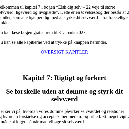
Skip
elkommen til kapitel 7 i bogen “Elsk dig selv – 22 veje til større
to
elvværd, ligeværd og livsglæde”. Dette er en Øvelsesbog der består af 
content
apitler, som alle hjælper dig med at styrke dit selvværd – fra forskellige
inkler.
u kan læse bogen gratis frem til 31. marts 2027.
u kan se alle kapitlerne ved at trykke på knappen herunder.
OVERSIGT KAPITLER
Kapitel 7: Rigtigt og forkert
Se forskelle uden at dømme og styrk dit
selvværd
er ser vi på, hvordan vores domme påvirker selvværdet og relationer –
g hvordan forståelse og accept skaber mere ro og frihed. Et meget vigti
mråde at kigge på når man vil øge sit selvværd.