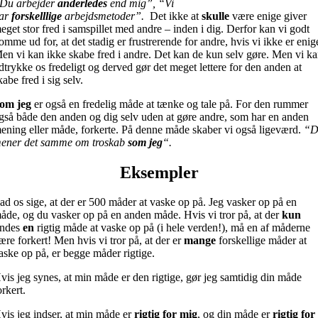
Du arbejder
anderledes
end mig”, “Vi
ar
forskelllige
arbejdsmetoder”.
Det ikke at
skulle
være enige giver
eget stor fred i samspillet med andre – inden i dig. Derfor kan vi godt
omme ud for, at det stadig er frustrerende for andre, hvis vi ikke er enig
en vi kan ikke skabe fred i andre. Det kan de kun selv gøre. Men vi k
dtrykke os fredeligt og derved gør det meget lettere for den anden at
kabe fred i sig selv.
om jeg
er også en fredelig måde at tænke og tale på. For den rummer
gså både den anden og dig selv uden at gøre andre, som har en anden
ening eller måde, forkerte. På denne måde skaber vi også ligeværd.
“D
ener det samme om troskab
som jeg
“.
Eksempler
ad os sige, at der er 500 måder at vaske op på. Jeg vasker op på en
åde, og du vasker op på en anden måde. Hvis vi tror på, at der
kun
indes
en
rigtig måde at vaske op på (i hele verden!), må en af måderne
ære forkert! Men hvis vi tror på, at der er
mange
forskellige måder at
aske op på, er begge måder rigtige.
vis jeg synes, at min måde er den rigtige, gør jeg samtidig din måde
orkert.
vis jeg indser, at min måde er
rigtig for mig
, og din måde er
rigtig for