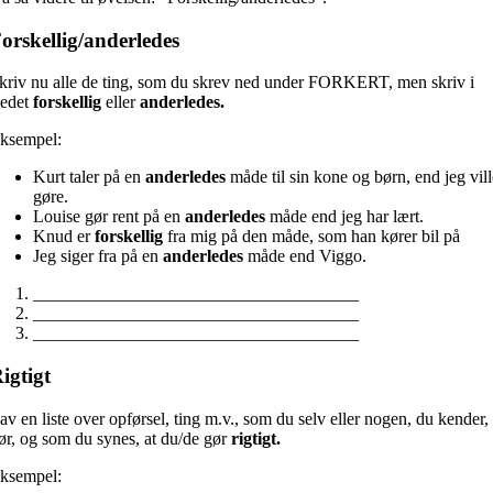
orskellig/anderledes
kriv nu alle de ting, som du skrev ned under FORKERT, men skriv i
tedet
forskellig
eller
anderledes.
ksempel:
Kurt taler på en
anderledes
måde til sin kone og børn, end jeg vil
gøre.
Louise gør rent på en
anderledes
måde end jeg har lært.
Knud er
forskellig
fra mig på den måde, som han kører bil på
Jeg siger fra på en
anderledes
måde end Viggo.
_____________________________________
_____________________________________
_____________________________________
igtigt
av en liste over opførsel, ting m.v., som du selv eller nogen, du kender,
ør, og som du synes, at du/de gør
rigtigt.
ksempel: