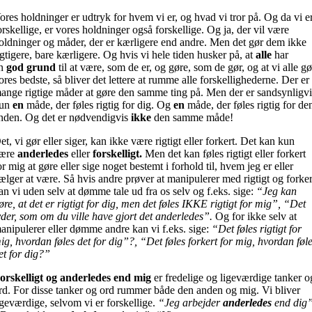
ores holdninger er udtryk for hvem vi er, og hvad vi tror på. Og da vi e
orskellige, er vores holdninger også forskellige. Og ja, der vil være
oldninger og måder, der er kærligere end andre. Men det gør dem ikke
igtigere, bare kærligere. Og hvis vi hele tiden husker på, at
alle
har
n
god grund
til at være, som de er, og gøre, som de gør, og at vi alle gø
ores bedste, så bliver det lettere at rumme alle forskellighederne. Der er
ange rigtige måder at gøre den samme ting på. Men der er sandsynligvi
un
en
måde, der føles rigtig for dig. Og
en
måde, der føles rigtig for de
nden. Og det er nødvendigvis
ikke
den samme måde!
et, vi gør eller siger, kan ikke være rigtigt eller forkert. Det kan kun
ære
anderledes
eller
forskelligt.
Men det kan føles rigtigt eller forkert
or mig at gøre eller sige noget bestemt i forhold til, hvem jeg er eller
ælger at være. Så hvis andre prøver at manipulerer med rigtigt og forker
an vi uden selv at dømme tale ud fra os selv og f.eks. sige:
“Jeg kan
øre, at det er rigtigt for dig, men det føles IKKE rigtigt for mig”, “Det
yder, som om du ville have gjort det anderledes”.
Og for ikke selv at
anipulerer eller dømme andre kan vi f.eks. sige:
“Det føles rigtigt for
ig, hvordan føles det for dig”?, “Det føles forkert for mig, hvordan føl
et for dig?”
orskelligt og anderledes end mig
er fredelige og ligeværdige tanker o
rd. For disse tanker og ord rummer både den anden og mig. Vi bliver
igeværdige, selvom vi er forskellige.
“Jeg arbejder
anderledes
end dig”