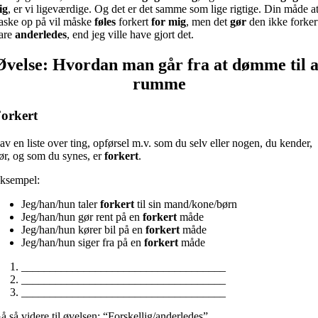
ig
, er vi ligeværdige. Og det er det samme som lige rigtige. Din måde a
aske op på vil måske
føles
forkert
for mig
, men det
gør
den ikke forker
are
anderledes
, end jeg ville have gjort det.
Øvelse: Hvordan man går fra at dømme til a
rumme
orkert
av en liste over ting, opførsel m.v. som du selv eller nogen, du kender,
ør, og som du synes, er
forkert
.
ksempel:
Jeg/han/hun taler
forkert
til sin mand/kone/børn
Jeg/han/hun gør rent på en
forkert
måde
Jeg/han/hun kører bil på en
forkert
måde
Jeg/han/hun siger fra på en
forkert
måde
____________________________________
____________________________________
____________________________________
å så videre til øvelsen: “Forskellig/anderledes”.