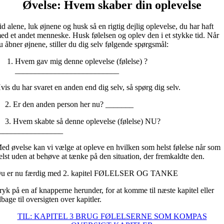
Øvelse: Hvem skaber din oplevelse
id alene, luk øjnene og husk så en rigtig dejlig oplevelse, du har haft
ed et andet menneske. Husk følelsen og oplev den i et stykke tid. Når
u åbner øjnene, stiller du dig selv følgende spørgsmål:
Hvem gav mig denne oplevelse (følelse) ?
__________________________
vis du har svaret en anden end dig selv, så spørg dig selv.
. Er den anden person her nu? _______
. Hvem skabte så denne oplevelse (følelse) NU?
________________
ed øvelse kan vi vælge at opleve en hvilken som helst følelse når som
elst uden at behøve at tænke på den situation, der fremkaldte den.
u er nu færdig med 2. kapitel FØLELSER OG TANKE
ryk på en af knapperne herunder, for at komme til næste kapitel eller
ilbage til oversigten over kapitler.
TIL: KAPITEL 3 BRUG FØLELSERNE SOM KOMPAS