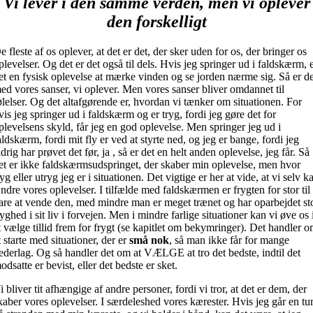
Vi
lever
i den samme verden, men vi
oplever
den forskelligt
e fleste af os oplever, at det er det, der sker uden for os, der bringer os
plevelser. Og det er det også til dels. Hvis jeg springer ud i faldskærm, 
et en fysisk oplevelse at mærke vinden og se jorden nærme sig. Så er d
ed vores sanser, vi oplever. Men vores sanser bliver omdannet til
ølelser. Og det altafgørende er, hvordan vi tænker om situationen. For
vis jeg springer ud i faldskærm og er tryg, fordi jeg gøre det for
plevelsens skyld, får jeg en god oplevelse. Men springer jeg ud i
aldskærm, fordi mit fly er ved at styrte ned, og jeg er bange, fordi jeg
ldrig har prøvet det før, ja , så er det en helt anden oplevelse, jeg får. Så
et er ikke faldskærmsudspringet, der skaber min oplevelse, men hvor
ryg eller utryg jeg er i situationen. Det vigtige er her at vide, at vi selv k
ndre vores oplevelser. I tilfælde med faldskærmen er frygten for stor til
are at vende den, med mindre man er meget trænet og har oparbejdet st
ryghed i sit liv i forvejen. Men i mindre farlige situationer kan vi øve os 
t vælge tillid frem for frygt (se kapitlet om bekymringer). Det handler 
t starte med situationer, der er
små nok
, så man ikke får for mange
ederlag. Og så handler det om at VÆLGE at tro det bedste, indtil det
odsatte er bevist, eller det bedste er sket.
i bliver tit afhængige af andre personer, fordi vi tror, at det er dem, der
kaber vores oplevelser. I særdeleshed vores kærester. Hvis jeg går en tu