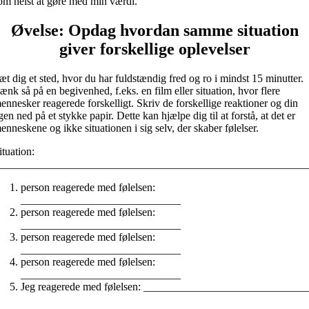
om helst at gøre med min værdi.
Øvelse: Opdag hvordan samme situation
giver forskellige oplevelser
æt dig et sted, hvor du har fuldstændig fred og ro i mindst 15 minutter.
ænk så på en begivenhed, f.eks. en film eller situation, hvor flere
ennesker reagerede forskelligt. Skriv de forskellige reaktioner og din
gen ned på et stykke papir. Dette kan hjælpe dig til at forstå, at det er
enneskene og ikke situationen i sig selv, der skaber følelser.
ituation:
________________________________________________________
person reagerede med følelsen:
_____________________________
person reagerede med følelsen:
_____________________________
person reagerede med følelsen:
_____________________________
person reagerede med følelsen:
_____________________________
Jeg reagerede med følelsen: _____________________________