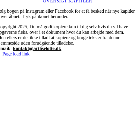
OVERSIGT KAPITLER
ølg bogen på Instagram eller Facebook for at få besked når nye kapitler
liver åbnet. Tryk på ikonet herunder.
opyright 2025, Du må godt kopiere kun til dig selv hvis du vil have
pgaverne f.eks. over i et dokument hvor du kan arbejde med dem.
en ellers er det ikke tilladt at kopiere og bruge tekster fra denne
jemmeside uden forudgående tilladelse.
mail:
kontakt@artliselotte.dk
Page load link
Go
to
Top