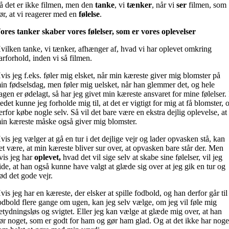
å det er ikke filmen, men den
tanke
, vi
tænker
, når vi
ser
filmen, som
ør, at vi reagerer med en
følelse
.
ores tanker skaber vores følelser, som er vores oplevelser
vilken tanke, vi tænker, afhænger af, hvad vi har oplevet omkring
arforhold, inden vi så filmen.
vis jeg f.eks. føler mig elsket, når min kæreste giver mig blomster på
in fødselsdag, men føler mig uelsket, når han glemmer det, og hele
agen er ødelagt, så har jeg givet min kæreste ansvaret for mine følelser. 
tedet kunne jeg forholde mig til, at det er vigtigt for mig at få blomster, 
erfor købe nogle selv. Så vil det bare være en ekstra dejlig oplevelse, at
in kæreste måske også giver mig blomster.
vis jeg vælger at gå en tur i det dejlige vejr og lader opvasken stå, kan
et være, at min kæreste bliver sur over, at opvasken bare står der. Men
vis jeg har
oplevet,
hvad det vil sige selv at skabe sine følelser, vil jeg
ide, at han også kunne have valgt at glæde sig over at jeg gik en tur og
ød det gode vejr.
vis jeg har en kæreste, der elsker at spille fodbold, og han derfor går til
odbold flere gange om ugen, kan jeg selv vælge, om jeg vil føle mig
etydningsløs og svigtet. Eller jeg kan vælge at glæde mig over, at han
ør noget, som er godt for ham og gør ham glad. Og at det ikke har noge