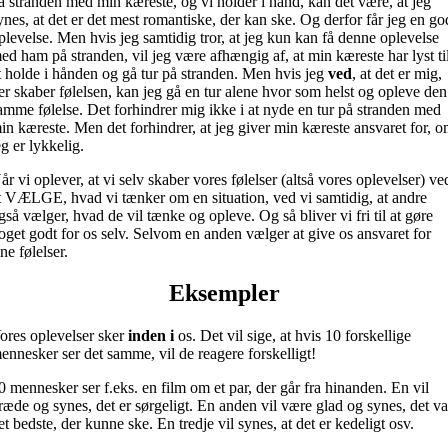
å stranden med min kæreste, og vi holder i hånd, kan det være, at jeg
ynes, at det er det mest romantiske, der kan ske. Og derfor får jeg en go
plevelse. Men hvis jeg samtidig tror, at jeg kun kan få denne oplevelse
ed ham på stranden, vil jeg være afhængig af, at min kæreste har lyst ti
t holde i hånden og gå tur på stranden. Men hvis jeg
ved
, at det er mig,
er skaber følelsen, kan jeg gå en tur alene hvor som helst og opleve den
amme følelse. Det forhindrer mig ikke i at nyde en tur på stranden med
in kæreste. Men det forhindrer, at jeg giver min kæreste ansvaret for, 
eg er lykkelig.
år vi oplever, at vi selv skaber vores følelser (altså vores oplevelser) ve
t VÆLGE, hvad vi tænker om en situation, ved vi samtidig, at andre
gså vælger, hvad de vil tænke og opleve. Og så bliver vi fri til at gøre
oget godt for os selv. Selvom en anden vælger at give os ansvaret for
ine følelser.
Eksempler
ores oplevelser sker
inden i
os. Det vil sige, at hvis 10 forskellige
ennesker ser det samme, vil de reagere forskelligt!
0 mennesker ser f.eks. en film om et par, der går fra hinanden. En vil
ræde og synes, det er sørgeligt. En anden vil være glad og synes, det va
et bedste, der kunne ske. En tredje vil synes, at det er kedeligt osv.