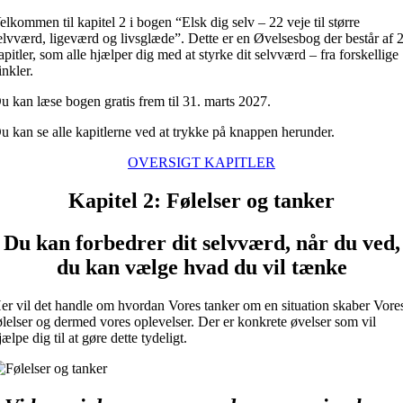
Skip
elkommen til kapitel 2 i bogen “Elsk dig selv – 22 veje til større
to
elvværd, ligeværd og livsglæde”. Dette er en Øvelsesbog der består af 
content
apitler, som alle hjælper dig med at styrke dit selvværd – fra forskellige
inkler.
u kan læse bogen gratis frem til 31. marts 2027.
u kan se alle kapitlerne ved at trykke på knappen herunder.
OVERSIGT KAPITLER
Kapitel 2: Følelser og tanker
Du kan forbedrer dit selvværd, når du ved,
du kan vælge hvad du vil tænke
er vil det handle om hvordan Vores tanker om en situation skaber Vore
ølelser og dermed vores oplevelser. Der er konkrete øvelser som vil
jælpe dig til at gøre dette tydeligt.